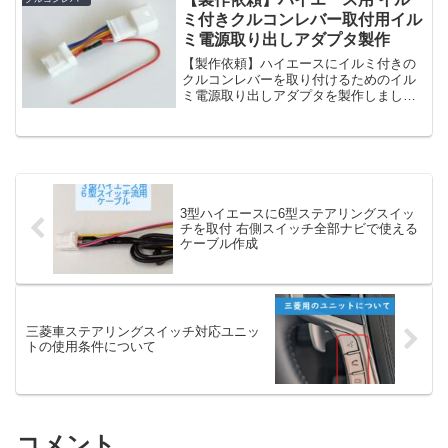
応ナビ】NSCD-W...
ミ付きクルコンレバー取付用イル
ミ電源取り出しアダプタ製作
【製作依頼】ハイエースにイルミ付きの
クルコンレバーを取り付けるためのイル
ミ電源取り出しアダプタを製作しまし
た。ステアリングスイッチのコネクタに
割り込ませて、イルミ線をクルコンレバ
ーのイルミ線と繋げればＯＫ👍イルミ付
クルコンレバーを簡単に取り...
3型ハイエースに6型ステアリングスイッ
チを取付 右側スイッチ全部ナビで使える
ケーブル作成
三菱車ステアリングスイッチ対応ユニッ
トの使用条件について
コメント