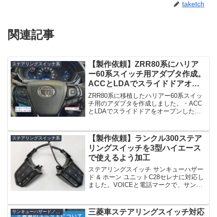
taketch
関連記事
【製作依頼】ZRR80系にハリア
ステアリングスイッチ系
ー60系スイッチ用アダプタ作成。
ACCとLDAでスライドドアオー
プン、左側3つのスイッチでサン
ZRR80系に移植したハリアー60系スイッ
キューハザード・ホーン
チ用のアダプタを作成しました。・ACC
とLDAでスライドドアをオープンした
い。・左側の3つのスイッチでサンキュー
ハザードやサンキューホーン2つのユニッ
トを14Pコネクタで取り付けられるよう
【製作依頼】ランクル300ステア
ステアリングスイッチ系
にまとめま...
リングスイッチを3型ハイエース
で使えるよう加工
ステアリングスイッチ サンキューハザー
ド & ホーン ユニットC28セレナに対応し
ました。VOICEと電話マークで、サンキ
ューハザード、サンキューホーン、外部
のスイッチ操作が出来ます。こちらまで
遠方より来ていただいて、色々確認させ
三菱車ステアリングスイッチ対応
サンキューハザード／ホーン
ていただき...