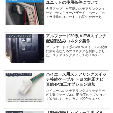
ユニットの使用条件について
先日アップした三菱のステアリングスイ
ッチでサンキューハザード、ホーン、カ
メラ操作のユニットにお問い合わせあり
がとうございます。ユニットは現状では
使用条件があります。・社外ナビ・トヨ
タ車のステアリングスイッチが使える・
ナビ裏のステアリングスイ...
アルファード30系 VIEWスイッチ
ステアリングスイッチ系
配線割込みコネクタ製作
アルファード30系のVIEWスイッチの配線
に割り込むためのコネクタを製作しまし
た。ステアリングスイッチのLDAスイッ
チでVIEWスイッチを操作するキットを購
入された方のご希望です。配線に傷を付
けたく無い方にオススメです。ただオス
コネクタが高...
ハイエース用ステアリングスイッ
ステアリングスイッチ系
チ接続ケーブル トヨタ純正ナビ
直結4P加工オプション追加
ハイエースのステアリングスイッチとナ
ビを繋ぐケーブルに4P加工のオプション
を追加しました。今まで20Pのコネクタ
をナビに繋ぐために更に変換ケーブルが
必要でしたが、トヨタ純正ナビの対応ナ
ビには直接挿せるようになります。【対
【製作依頼】ハイエース用 イル
クルコンレバー