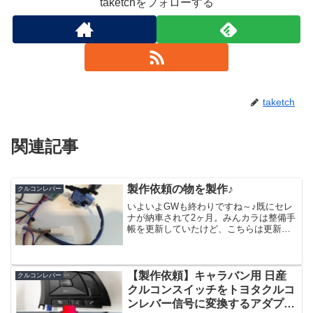
taketchをフォローする
taketch
関連記事
製作依頼の物を製作♪
クルコンレバー
いよいよGWも終わりですね～♪既にセレ
ナが納車されて2ヶ月。みんカラは整備手
帳を更新していたけど、こちらは更新し
てなかった(￣▽￣;)セレナのステアリン
グスイッチで液晶操作用のスイッチを使
ってナビを操作するユニットを作ってい
たのですが、自分...
【製作依頼】キャラバン用 日産
クルコンレバー
クルコンスイッチをトヨタクルコ
ンレバー信号に変換するアダプタ