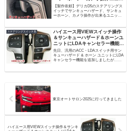
ト製作
【製作依頼】デリカD5のステアリングス
イッチでサンキューハザード、サンキュ
ーホーン、カメラ操作が出来るユニット
を製作しました。カメラ、受話、終話の3
つのスイッチに機能を割り当てられま
す。カメラの操作はデータシステムの
ハイエース用VIEWスイッチ操作
ステアリングスイッチ系
RCA100Mのスイッチ...
＆サンキューハザード＆ホーンユ
ニットにLDAキャンセラー機能追
加
先日、汎用のACC・LDAスイッチ用サン
キューハザード & ホーン ユニットにLDA
キャンセラー機能を追加しましたが…ご
依頼で、ハイエース専用のVIEWスイッチ
操作 &サンキューハザード & ホーン ユニ
ットにもLDAキャンセラーを搭載しま...
東京オートサロン2025に行ってきました
ハイエース用VIEWスイッチ操作＆サンキ