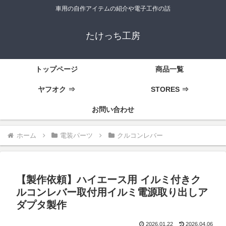
車用の自作アイテムの紹介や電子工作の話
たけっち工房
トップページ
商品一覧
ヤフオク ⇒
STORES ⇒
お問い合わせ
ホーム
電装パーツ
クルコンレバー
【製作依頼】ハイエース用 イルミ付きク
ルコンレバー取付用イルミ電源取り出しア
ダプタ製作
2026.01.22
2026.04.06