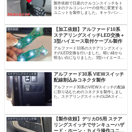
製作
製作依頼で日産のクルコンスイッチをト
ヨタのクルコンレバーの信号に変更する
ユニットを製作しました。キャラバン用
のクルーズコントロールのキット(でクル
コンのスイッチをすべて使いたいという
ご相談。キットではクルコンONOFFの
【加工依頼】アルファード10系
製作依頼
み。付属のPIVOT...
ステアリングスイッチLED交換＋
3型ハイエース取付ケーブル製作
アルファード10系のステアリングスイッ
チのLED交換を行いました。暗い緑から
明るい白になりました。3型ハイエースに
取り付けて、ナビとスイッチを繋ぐケー
ブルを一緒に製作しました。他車種のス
テアリングスイッチや他の部分のLED交
アルファード30系 VIEWスイッチ
ステアリングスイッチ系
換もできます。お...
配線割込みコネクタ製作
アルファード30系のVIEWスイッチの配線
に割り込むためのコネクタを製作しまし
た。ステアリングスイッチのLDAスイッ
チでVIEWスイッチを操作するキットを購
入された方のご希望です。配線に傷を付
けたく無い方にオススメです。ただオス
コネクタが高...
【製作依頼】デリカD5用 ステア
ステアリングスイッチ系
リングスイッチでサンキューハザ
ード・ホーン・カメラ操作ユニッ