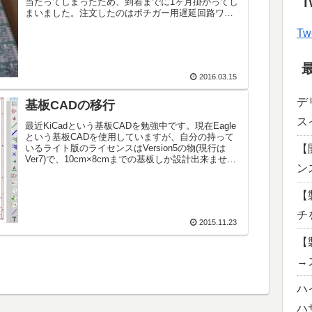
T
当たってしまったため、到着までに1ヶ月掛かってし
まいました。注文したのはポチガー用遅延回路ワン
タッチウインカー＆サンキュー＆リバース連動ハザ
Tw
ード流れ...
2016.03.15
デ
基板CADの移行
ス
最近KiCadという基板CADを勉強中です。現在Eagle
という基板CADを使用していますが、自分の持って
いるライト版のライセンスはVersion5の物(現行は
【
Ver7)で、10cm×8cmまでの基板しか設計出来ませ
ン
ん。商用利用可で大きい基...
【
チ
2015.11.23
【
→
ハ
ハ