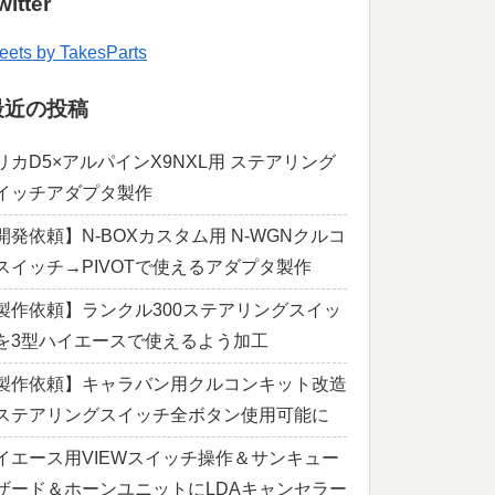
witter
eets by TakesParts
最近の投稿
リカD5×アルパインX9NXL用 ステアリング
イッチアダプタ製作
開発依頼】N-BOXカスタム用 N-WGNクルコ
スイッチ→PIVOTで使えるアダプタ製作
製作依頼】ランクル300ステアリングスイッ
を3型ハイエースで使えるよう加工
製作依頼】キャラバン用クルコンキット改造
ステアリングスイッチ全ボタン使用可能に
イエース用VIEWスイッチ操作＆サンキュー
ザード＆ホーンユニットにLDAキャンセラー