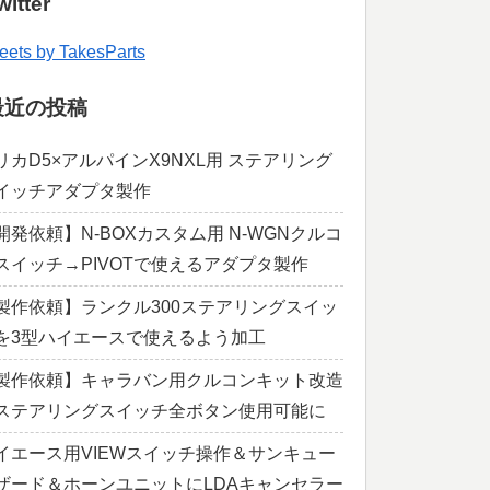
witter
eets by TakesParts
最近の投稿
リカD5×アルパインX9NXL用 ステアリング
イッチアダプタ製作
開発依頼】N-BOXカスタム用 N-WGNクルコ
スイッチ→PIVOTで使えるアダプタ製作
製作依頼】ランクル300ステアリングスイッ
を3型ハイエースで使えるよう加工
製作依頼】キャラバン用クルコンキット改造
ステアリングスイッチ全ボタン使用可能に
イエース用VIEWスイッチ操作＆サンキュー
ザード＆ホーンユニットにLDAキャンセラー