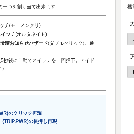
機
の一つを割り当て出来ます。
ッチ
(モーメンタリ)
スイッチ
(オルタネイト)
、渋滞お知らせハザード
(ダブルクリック)
、通
N後5秒後に自動でスイッチを一回押下。アイド
に）
,PWR)のクリック再現
 (
TRIP,PWR
)の長押し再現