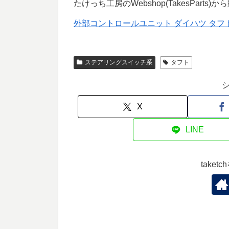
たけっち工房のWebshop(TakesParts
外部コントロールユニット ダイハツ タフ
ステアリングスイッチ系
タフト
X
LINE
take