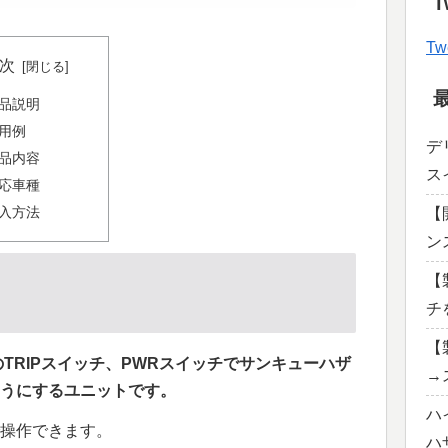
T
Tw
次
品説明
用例
デ
品内容
ス
応車種
入方法
【
ン
【
チ
【
TRIPスイッチ、PWRスイッチでサンキューハザ
→
うにするユニットです。
ハ
操作できます。
ハ