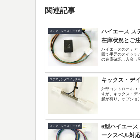
関連記事
ハイエース ス
ステアリングスイッチ系
在庫状況とご
ハイエースのステア
回で手元のスイッチ
の在庫確認→入金→
ーカーにあれば、2日前
キックス・デ
ステアリングスイッチ系
外部コントロールユ
すが、キックス・デ
起が有り、オプショ
ん。
6型ハイエース
ステアリングスイッチ系
ークスベル対