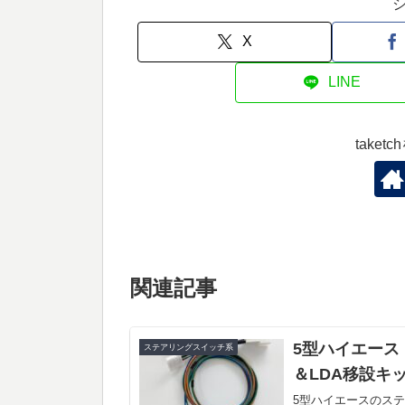
X
LINE
take
関連記事
5型ハイエース
ステアリングスイッチ系
＆LDA移設キ
5型ハイエースのス