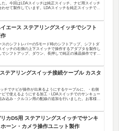
した。今回はLDAスイッチは純正スイッチ、ナビ用スイッチ
合わせて製作しています。LDAスイッチを純正スイッチで移
.
イエース ステアリングスイッチでシフト
製作
ースのシフトレバーのSモード時のシフトアップ、シフトダ
スイッチの右側の上下スイッチで操作するアダプタを製作し
しでシフトアップ、ダウン、長押しで純正の液晶操作です。
手元...
 ステアリングスイッチ接続ケーブル カスタ
イッチでナビが操作が出来るようにするケーブルに、・右側
ナビで使えるようにする加工・LDAスイッチでのサンキュー
組み込み・クルコン用の配線の追加を行いました。お客様の
...
リカD5用 ステアリングスイッチでサンキ
・ホーン・カメラ操作ユニット製作