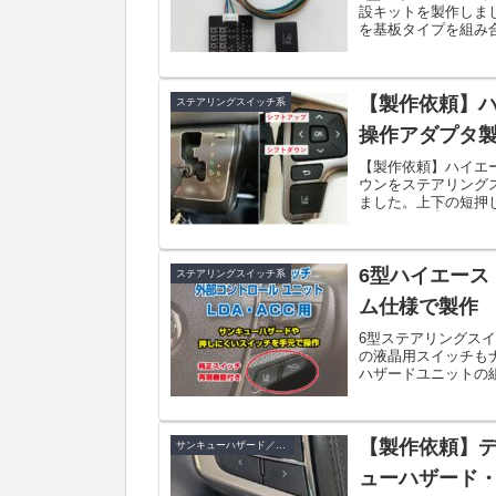
設キットを製作しま
を基板タイプを組み
設したい場合はこの..
【製作依頼】ハ
ステアリングスイッチ系
操作アダプタ
【製作依頼】ハイエ
ウンをステアリング
ました。上下の短押
動作確認も👌でした。
6型ハイエース
ステアリングスイッチ系
ム仕様で製作
6型ステアリングス
の液晶用スイッチも
ハザードユニットの
ご要望に合わせた仕様で
【製作依頼】デ
サンキューハザード／ホーン
ューハザード