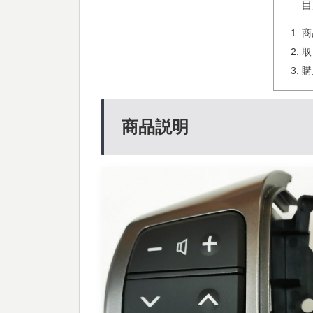
目
商
取
購
商品説明