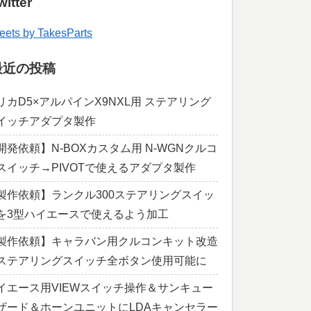
witter
eets by TakesParts
最近の投稿
リカD5×アルパインX9NXL用 ステアリング
イッチアダプタ製作
開発依頼】N-BOXカスタム用 N-WGNクルコ
スイッチ→PIVOTで使えるアダプタ製作
製作依頼】ランクル300ステアリングスイッ
を3型ハイエースで使えるよう加工
製作依頼】キャラバン用クルコンキット改造
ステアリングスイッチ全ボタン使用可能に
イエース用VIEWスイッチ操作＆サンキュー
ザード＆ホーンユニットにLDAキャンセラー