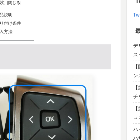
T
次
Tw
品説明
り付け条件
入方法
デ
ス
【
ン
【
チ
【
→
ハ
ハ