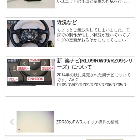
いユニットの作成と基板の作成を行って
います。kicadという新しい基板CADを試
していますが、時間がなくてなかなか進
んでいませんが、新しいユニットの基板
をこれで制作しよ...
近況など
未分類
ちょっとご無沙汰してしまいました。工
房での製作が忙しい状態が続いていてブ
ログの更新がおろそかになってしまいま
した(^^;少し余裕が出来てきたので、やり
たいと思っていたことを進めていきま
す。現在、製作の合間をぬって、ウイン
カーユニットの派生で...
新_楽ナビ(RL09/RW09/RZ09シリ
未分類
ーズ）について
2014年の秋に発売された楽ナビについて
です。AVIC-
RL09/RW09/RZ09/RZ07/RZ06/RZ05/RW0
3/RZ03上記のナビからステアリングスイ
ッチの学習機能が搭載されました。今ま
でカロッツエリアのナビとステアリング
スイ...
ZRR80のPWRスイッチ操作の情報