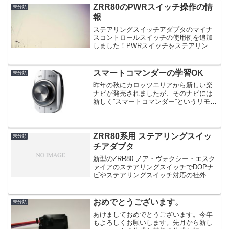
ZRR80のPWRスイッチ操作の情
未分類
報
ステアリングスイッチアダプタのマイナ
スコントロールスイッチの使用例を追加
しました！PWRスイッチをステアリング
スイッチでONOFFする事例です。ECOモ
ードからパワーモードへの切替えが手元
で出来るようになります。参考にしてみ
スマートコマンダーの学習OK
未分類
てください♪たけ...
昨年の秋にカロッツエリアから新しい楽
ナビが発売されましたが、そのナビには
新しく”スマートコマンダー”というリモコ
ンが付属されました。当方の学習リモコ
ンで、スマートコマンダーの信号を学習
できることを確認しました。ZRR80用学
習リモコン ＋ ...
ZRR80系用 ステアリングスイッ
未分類
チアダプタ
新型のZRR80 ノア・ヴォクシー・エスク
ァイアのステアリングスイッチでDOPナ
ビやステアリングスイッチ対応の社外ナ
ビを操作できるようにするユニットで
す。このユニットを取り付けることで、
液晶インフォメーション用のスイッチ使
おめでとうございます。
未分類
って早送りや巻き戻...
あけましておめでとうございます。今年
もよろしくお願いします。先月から新し