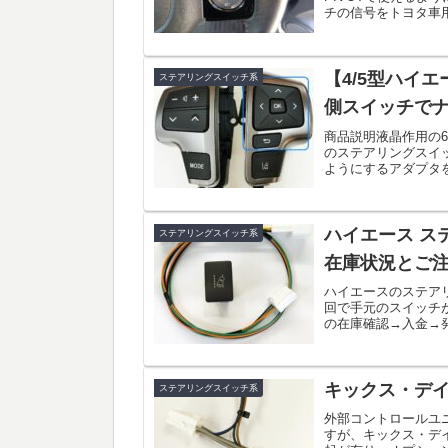
チの信号をトヨタ車
パドルシフトでク...
【4/5型ハイ
ステアリングスイッチ系
側スイッチで
商品説明液晶作用の6
のステアリングスイ
ようにするアダプタ
戻るスイッチで最大..
ハイエース ス
ステアリングスイッチ系
在庫状況とご
ハイエースのステア
回で手元のスイッチ
の在庫確認→入金→
ーカーにあれば、2日前
キックス・デ
ステアリングスイッチ系
外部コントロールユ
すが、キックス・デ