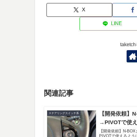
X
LINE
take
関連記事
【開発依頼】N
ステアリングスイッチ系
→PIVOTで
【開発依頼】N-BO
PIVOTで使えるよ