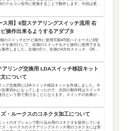
用のクルコン信号に変換することで動作します。今回は更に
エース用】6型ステアリングスイッチ流用 右
ナビ操作出来るようするアダプタ
個のスイッチがナビ操作に使用可能4/5型ハイエースに6型
ッチを後付けして、右側のスイッチをナビ操作に使用できる
を製作しました。左側の5つ、右側の4方向スイッチ、OK、
.
テアリング交換用 LDAスイッチ移設キット
注文について
リング交換用にLDAスイッチ移設キットを作成しました。今
が在庫切れになってしまったので、次回の製作時はスイッチ
発注という形で受けることになります。スイッチの在庫がメ
...
イズ・ルークスのコネクタ加工について
ニットのオプションで割り込み用のコネクタを提供していま
イズ・ルークスのステアリングスイッチ用のコネクタには突