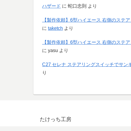
ハザード
に
蛇口忠則
より
【製作依頼】6型ハイエース 右側のステ
に
taketch
より
【製作依頼】6型ハイエース 右側のステ
に
yasu
より
C27 セレナ ステアリングスイッチでサ
り
たけっち工房