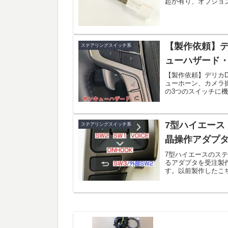
起が有り、オプショ
ん。
【製作依頼】デ
ステアリングスイッチ系
ューハザード
【製作依頼】デリカ
ューホーン、カメラ
の3つのスイッチに
RCA100Mのスイッチ.
7型ハイエース
ステアリングスイッチ系
晶操作アダプタ
7型ハイエースのス
るアダプタを受注製
す。以前製作したこ
スイッチで外部スイッチ