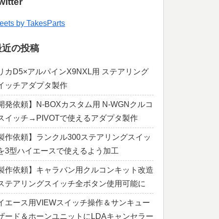
witter
eets by TakesParts
最近の投稿
リカD5×アルパインX9NXL用 ステアリング
イッチアダプタ製作
開発依頼】N-BOXカスタム用 N-WGNクルコ
スイッチ→PIVOTで使えるアダプタ製作
製作依頼】ランクル300ステアリングスイッ
を3型ハイエースで使えるよう加工
製作依頼】キャラバン用クルコンキット改造
ステアリングスイッチ全ボタン使用可能に
イエース用VIEWスイッチ操作＆サンキュー
ザード＆ホーンユニットにLDAキャンセラー